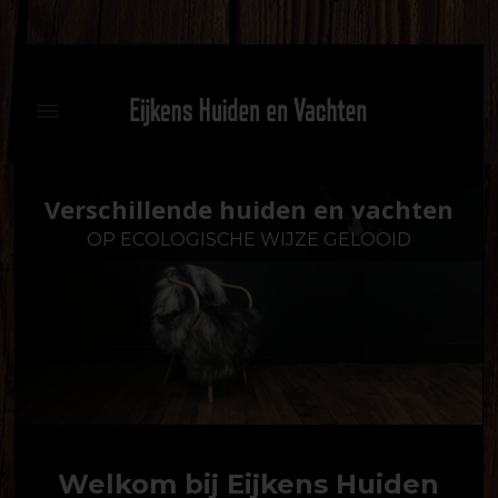
Verschillende huiden en vachten
O
P
E
C
O
L
O
G
I
S
C
H
E
W
I
J
Z
E
G
E
L
O
O
I
D
Welkom bij Eijkens Huiden