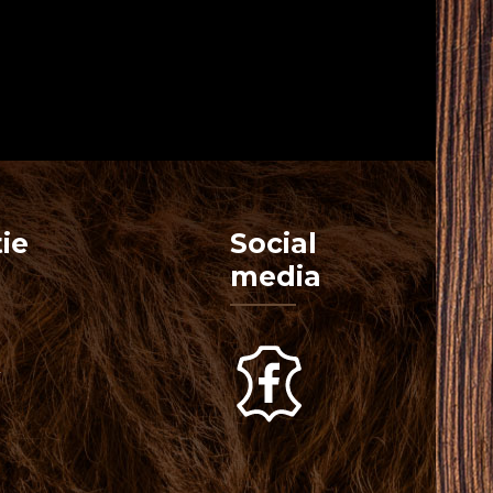
ie
Social
media
n