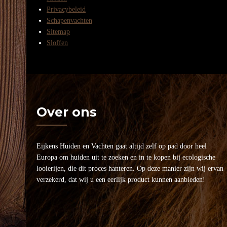
Privacybeleid
Schapenvachten
Sitemap
Sloffen
Over ons
Eijkens Huiden en Vachten gaat altijd zelf op pad door heel
Europa om huiden uit te zoeken en in te kopen bij ecologische
looierijen, die dit proces hanteren. Op deze manier zijn wij ervan
verzekerd, dat wij u een eerlijk product kunnen aanbieden!