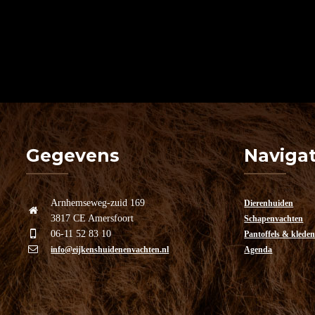
Gegevens
Navigat
Arnhemseweg-zuid 169
Dierenhuiden
3817 CE Amersfoort
Schapenvachten
06-11 52 83 10
Pantoffels & klede
info@eijkenshuidenenvachten.nl
Agenda