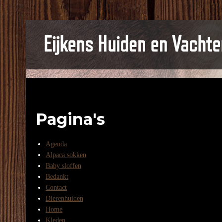
Pagina's
Agenda
Alpaca sokken
Baby sloffen
Bedankt
Contact
Dierenhuiden
Home
Kleden